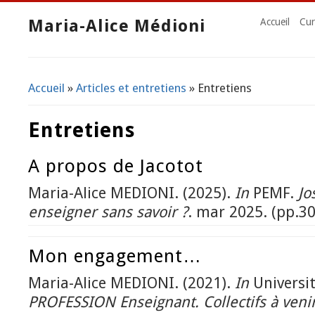
Maria-Alice Médioni
Accueil
Cur
Accueil
»
Articles et entretiens
» Entretiens
Vous êtes ici
Entretiens
A propos de Jacotot
Maria-Alice MEDIONI. (2025).
In
PEMF.
Jo
enseigner sans savoir ?
. mar 2025. (pp.30
Mon engagement…
Maria-Alice MEDIONI. (2021).
In
Universit
PROFESSION Enseignant. Collectifs à venir