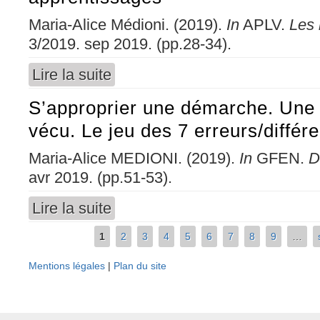
Maria-Alice Médioni. (2019).
In
APLV.
Les
3/2019. sep 2019. (pp.28-34).
Lire la suite
de Construire des stratégies orientées vers l
S’approprier une démarche. Une 
vécu. Le jeu des 7 erreurs/différ
Maria-Alice MEDIONI. (2019).
In
GFEN.
D
avr 2019. (pp.51-53).
Lire la suite
de S’approprier une démarche. Une alternative
1
2
3
4
5
6
7
8
9
…
Pages
Mentions légales
|
Plan du site