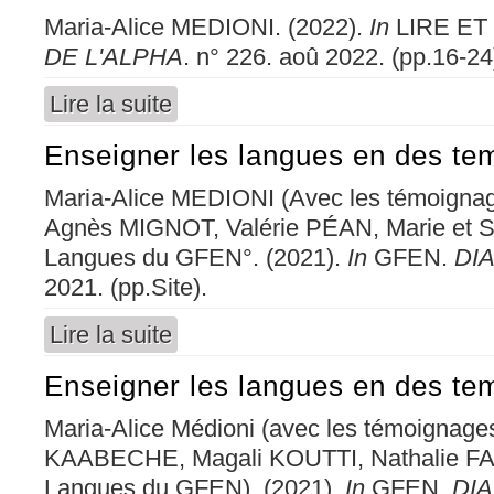
Maria-Alice MEDIONI. (2022).
In
LIRE ET
DE L'ALPHA
. n° 226. aoû 2022. (pp.16-24
Lire la suite
de Apprendre des apprenant·e·s ? (Comment) p
Enseigner les langues en des te
Maria-Alice MEDIONI (Avec les témoign
Agnès MIGNOT, Valérie PÉAN, Marie et 
Langues du GFEN°. (2021).
In
GFEN.
DI
2021. (pp.Site).
Lire la suite
de Enseigner les langues en des temps troubl
Enseigner les langues en des te
Maria-Alice Médioni (avec les témoignage
KAABECHE, Magali KOUTTI, Nathalie F
Langues du GFEN). (2021).
In
GFEN.
DI