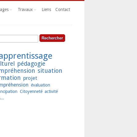
ages
Travaux
Liens
Contact
hercher
rmulaire de recherche
apprentissage
lturel
pédagogie
mpréhension
situation
rmation
projet
mpréhension
évaluation
ncipation
Citoyenneté
activité
...