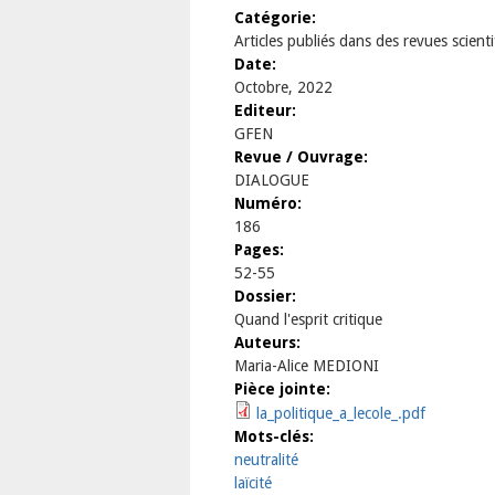
Catégorie:
Articles publiés dans des revues scient
Date:
Octobre, 2022
Editeur:
GFEN
Revue / Ouvrage:
DIALOGUE
Numéro:
186
Pages:
52-55
Dossier:
Quand l'esprit critique
Auteurs:
Maria-Alice MEDIONI
Pièce jointe:
la_politique_a_lecole_.pdf
Mots-clés:
neutralité
laïcité