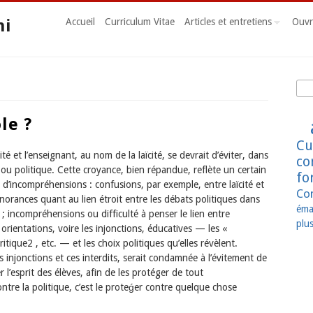
ni
Accueil
Curriculum Vitae
Articles et entretiens
Ouvr
Rec
Fo
le ?
Cu
ité et l’en­seignant, au nom de la laïcité, se devrait d’éviter, dans
co
ou po­litique. Cette croyance, bien répandue, reflète un certain
fo
d’in­compréhensions : confusions, par exemple, entre laïcité et
Co
igno­rances quant au lien étroit entre les débats poli­tiques dans
éma
 ; incompréhensions ou difficulté à penser le lien entre
plus
 orientations, voire les injonctions, éducatives — les «
ritique2 , etc. — et les choix politiques qu’elles révèlent.
s injonctions et ces interdits, serait condamnée à l’évitement de
r l’esprit des élèves, afin de les protéger de tout
ntre la politique, c’est le proteǵer contre quelque chose