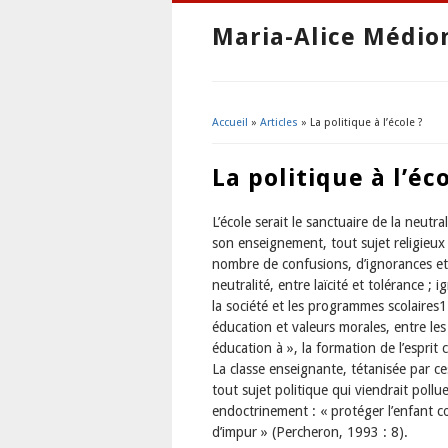
Maria-Alice Médio
Accueil
»
Articles
» La politique à l’école ?
Vous êtes ici
La politique à l’éco
L’école serait le sanctuaire de la neutral
son enseignement, tout sujet religieux 
nombre de confusions, d’ignorances et 
neutralité, entre laïcité et tolérance ; 
la société et les programmes scolaires1
éducation et valeurs morales, entre les
éducation à », la formation de l’esprit c
La classe enseignante, tétanisée par ce
tout sujet politique qui viendrait pollue
endoctrinement : « protéger l’enfant co
d’impur » (Percheron, 1993 : 8).